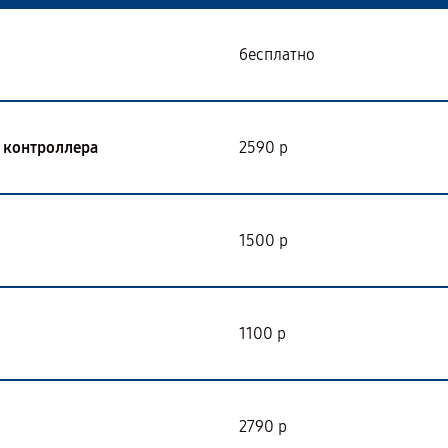
бесплатно
I контроллера
2590 р
1500 р
1100 р
2790 р