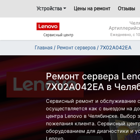
Устройства
Цены на ремонт
Отзывы
Челя
Артиллерийс
Ежедневно, с 10
Сервисный центр
/
/
7X02A042EA
Главная
Ремонт серверов
Ремонт сервера Len
7X02A042EA в Челя
Сервисный ремонт и обслуживание 
осуществляется как с выездом на дом
центра Lenovo в Челябинске. Выбор 
пожелания клиента. Сервисный цент
оборудованием для диагностики и у
Lenovo.