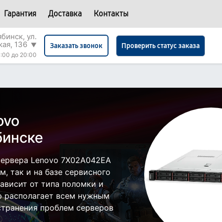
Гарантия
Доставка
Контакты
бинск, ул.
кая, 136
▼
Проверить статус заказа
Заказать звонок
:00 до 20:00
ovo
бинске
сервера Lenovo 7X02A042EA
, так и на базе сервисного
зависит от типа поломки и
р располагает всем нужным
странения проблем серверов