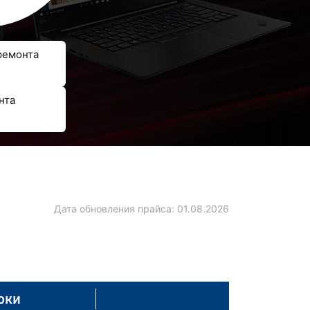
ремонта
нта
Дата обновления прайса:
01.08.2026
оки